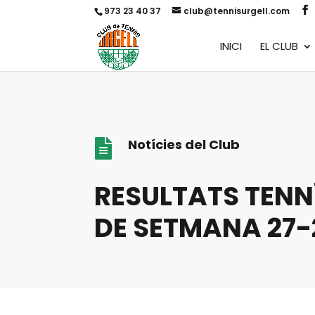
973 23 40 37
club@tennisurgell.com
INICI
EL CLUB
Notícies del Club

RESULTATS TENN
DE SETMANA 27-