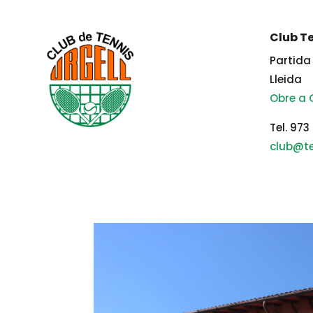
Club Te
Partida 
Lleida
Obre a
Tel. 973
club@te