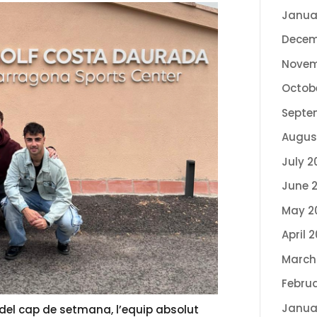
Janua
Decem
Novem
Octob
Septe
Augus
July 2
June 
May 2
April 
March
Febru
Janua
del cap de setmana, l’equip absolut