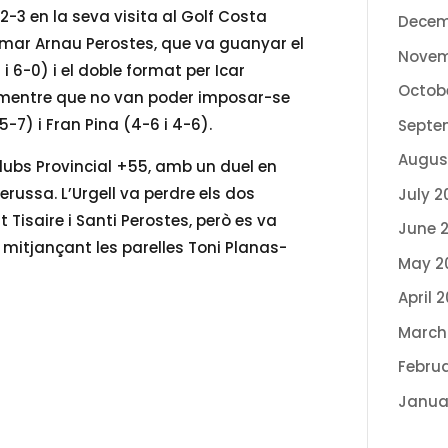
2-3 en la seva visita al Golf Costa
Decem
sumar Arnau Perostes, que va guanyar el
Novem
 i 6-0) i el doble format per Icar
Octob
8), mentre que no van poder imposar-se
 5-7) i Fran Pina (4-6 i 4-6).
Septe
Augus
clubs Provincial +55, amb un duel en
russa. L’Urgell va perdre els dos
July 2
 Tisaire i Santi Perostes, però es va
June 
mitjançant les parelles Toni Planas-
May 2
April 
March
Febru
Janua