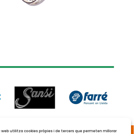
Reserva de pistes i
 web utilitza cookies pròpies i de tercers que permeten millorar