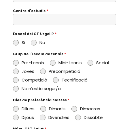
Centre d'estudis
*
És soci del CT Urgell?
*
Si
No
Grup de l'Escola de tennis
*
Pre-tennis
Mini-tennis
Social
Joves
Precompetició
Competició
Tecnificació
No n'estic segur/a
Dies de preferència classes
*
Dilluns
Dimarts
Dimecres
Dijous
Divendres
Dissabte
Núm. CAT Salut
*