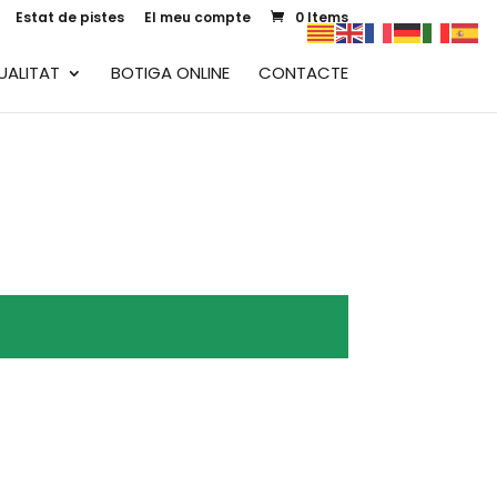
Estat de pistes
El meu compte
0 Items
UALITAT
BOTIGA ONLINE
CONTACTE