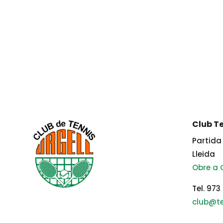
Club Te
Partida 
Lleida
Obre a
Tel. 973
club@te