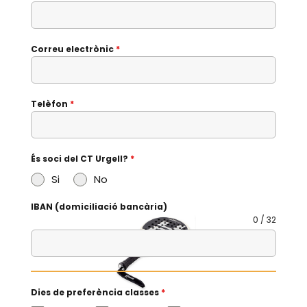
Correu electrònic
*
Telèfon
*
És soci del CT Urgell?
*
Si
No
IBAN (domiciliació bancària)
0 / 32
Dies de preferència classes
*