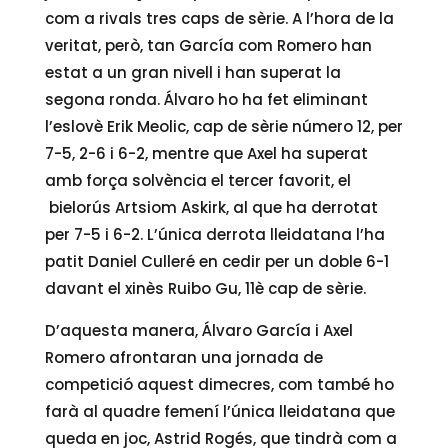
com a rivals tres caps de sèrie. A l’hora de la
veritat, però, tan García com Romero han
estat a un gran nivell i han superat la
segona ronda. Álvaro ho ha fet eliminant
l’eslovè Erik Meolic, cap de sèrie número 12, per
7-5, 2-6 i 6-2, mentre que Axel ha superat
amb força solvència el tercer favorit, el
bielorús Artsiom Askirk, al que ha derrotat
per 7-5 i 6-2. L’única derrota lleidatana l’ha
patit Daniel Culleré en cedir per un doble 6-1
davant el xinès Ruibo Gu, 11è cap de sèrie.
D’aquesta manera, Álvaro García i Axel
Romero afrontaran una jornada de
competició aquest dimecres, com també ho
farà al quadre femení l’única lleidatana que
queda en joc, Astrid Rogés, que tindrà com a