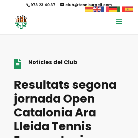
973 23 40 37
club@tennisurgell.com
Notícies del Club

Resultats segona
jornada Open
Catalonia Ara
Lleida Tennis