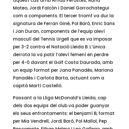
aquest cas amb Arnau Perostes, Adrià
Mateo, Jordi Falcón i Daniel Gorrochategui
com a components. El tercer triomf va dur la
signatura de Ferran Giné, Pol Baró, Enric Sans
i Jan Duran, components de l’equip aleví
masculí del Tennis Urgell que es va imposar
per 3-2 contra el Natació Lleida B. L’única
derrota la va patir l’aleví femení en perdre
per 4-0 davant el Golf Costa Daurada, amb
un equip format per Jana Panadés, Mariona
Panadés i Carlota Barta, actuant com a
capità Martí Castelló.
Passant a la Lliga McDonald’s Lleida, cap
dels dos equips del club va poder guanyar
els seus enfrontaments: el benjamí B, format
per Mia Vendrell, Jordi Baró, Pol Mallol, Pep
Bascompte, Ethan Melero i Leo Gallego, amb