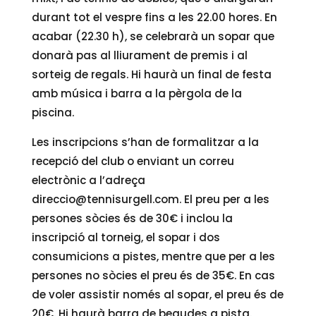
durant tot el vespre fins a les 22.00 hores. En
acabar (22.30 h), se celebrarà un sopar que
donarà pas al lliurament de premis i al
sorteig de regals. Hi haurà un final de festa
amb música i barra a la pèrgola de la
piscina.
Les inscripcions s’han de formalitzar a la
recepció del club o enviant un correu
electrònic a l’adreça
direccio@tennisurgell.com. El preu per a les
persones sòcies és de 30€ i inclou la
inscripció al torneig, el sopar i dos
consumicions a pistes, mentre que per a les
persones no sòcies el preu és de 35€. En cas
de voler assistir només al sopar, el preu és de
20€. Hi haurà barra de begudes a pista.