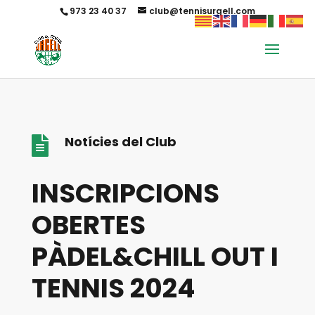
973 23 40 37
club@tennisurgell.com
Notícies del Club

INSCRIPCIONS
OBERTES
PÀDEL&CHILL OUT I
TENNIS 2024