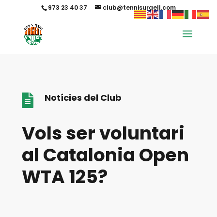
973 23 40 37
club@tennisurgell.com
Notícies del Club

Vols ser voluntari
al Catalonia Open
WTA 125?