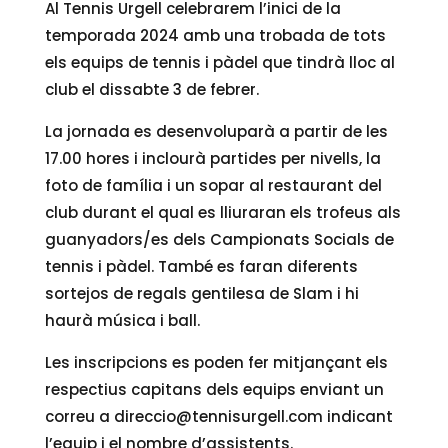
Al Tennis Urgell celebrarem l’inici de la
temporada 2024 amb una trobada de tots
els equips de tennis i pàdel que tindrà lloc al
club el dissabte 3 de febrer.
La jornada es desenvoluparà a partir de les
17.00 hores i inclourà partides per nivells, la
foto de família i un sopar al restaurant del
club durant el qual es lliuraran els trofeus als
guanyadors/es dels Campionats Socials de
tennis i pàdel. També es faran diferents
sortejos de regals gentilesa de Slam i hi
haurà música i ball.
Les inscripcions es poden fer mitjançant els
respectius capitans dels equips enviant un
correu a direccio@tennisurgell.com indicant
l’equip i el nombre d’assistents.