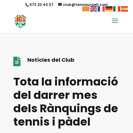
973 23 40 37
club@tennisurgell.com
Notícies del Club

Tota la informació
del darrer mes
dels Rànquings de
tennis i pàdel