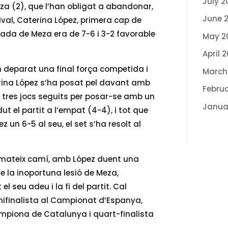
July 2
eza (2), que l’han obligat a abandonar,
June 
rival, Caterina López, primera cap de
irada de Meza era de 7-6 i 3-2 favorable
May 2
April 
n deparat una final força competida i
March
terina López s’ha posat pel davant amb
Febru
 tres jocs seguits per posar-se amb un
Janua
dut el partit a l’empat (4-4), i tot que
z un 6-5 al seu, el set s’ha resolt al
mateix camí, amb López duent una
que la inoportuna lesió de Meza,
 seu adeu i la fi del partit. Cal
ifinalista al Campionat d’Espanya,
ampiona de Catalunya i quart-finalista