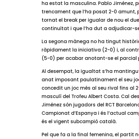
ha estat la masculina. Pablo Jiménez, pr
trencament que l’ha posat 2-0 amunt, pe
tornat el break per igualar de nou el du
continuïtat i que l’ha dut a adjudicar-se
La segona mànega no ha tingut històri
ràpidament la iniciativa (2-0) i, al cont
(5-0) per acabar anotant-se el parcial per
Al desempat, la igualtat s’ha mantingut
anat imposant paulatinament el seu joc 
concedit un joc més al seu rival fins al 
masculí del Trofeu Albert Costa. Cal d
Jiménez són jugadors del RCT Barcelona.
Campionat d’Espanya i és l’actual cam
és el vigent subcampió català.
Pel que fa a la final femenina, el parti