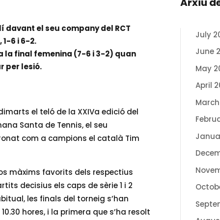
Arxiu d
ulí davant el seu company del RCT
July 2
1-6 i 6-2.
June 
 la final femenina (7-6 i 3-2) quan
r per lesió.
May 2
April 
March
imarts el teló de la XXIVa edició del
Febru
ana Santa de Tennis, el seu
Janua
onat com a campions el català Tim
Decem
Novem
dos màxims favorits dels respectius
its decisius els caps de sèrie 1 i 2
Octob
tual, les finals del torneig s’han
Septe
10.30 hores, i la primera que s’ha resolt