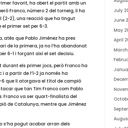
Augus
imer favorit, ha obert el partit amb un
July 2
rò Franco, número 2 del torneig, li ha
el (2-2), una reacció que ha tingut
June 
 el primer set per 6-3.
May 2
a, atès que Pablo Jiménez ha pres
April 
rari de la primera, ja no l’ha abandonat
March
 6-1 i forçant així el set decisiu.
Febru
 durant els primer jocs, però Franco ha
Janua
i a partir de l’1-2 ja només ha
Decem
2-6 que li atorgava el títol de campió
estacar que tan Tim Franco com Pablo
Novem
 Franco va ser quart-finalista del
Octob
pió de Catalunya, mentre que Jiménez
Septe
Augus
t no s’ha pogut acabar arran dels