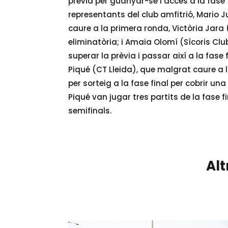
prèvia per guanyar-se l’accés a la fase 
representants del club amfitrió, Mario J
caure a la primera ronda, Victòria Jara 
eliminatòria; i Amaia Olomí (Sícoris Clu
superar la prèvia i passar així a la fase
Piqué (CT Lleida), que malgrat caure a 
per sorteig a la fase final per cobrir u
Piqué van jugar tres partits de la fase f
semifinals.
Alt