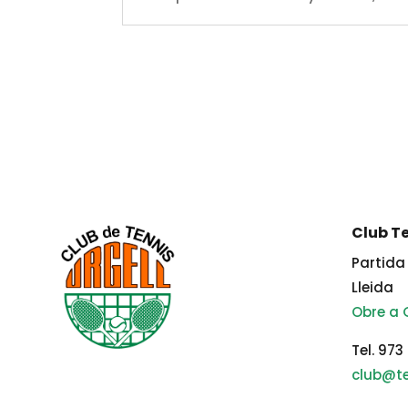
Club Te
Partida 
Lleida
Obre a
Tel. 973
club@te