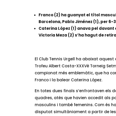
Franco (2) ha guanyat el títol masc
Barcelona, Pablo Jiménez (1), per 6-3, 
Caterina López (1) anava pel davant a
Victoria Meza (2) s’ha hagut de retira
El Club Tennis Urgell ha abaixat aquest d
Trofeu Albert Costa-XXXVè Torneig Setm
campionat més emblemàtic, que ha cor
Franco i la balear Caterina López.
En totes dues finals s’enfrontaven els 
quadres, atès que havien accedit als part
masculins i també femenins. Com és habi
disputat simultàniament a partir de les 