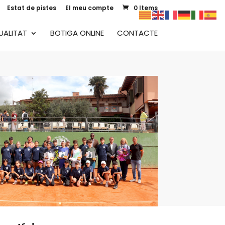
Estat de pistes
El meu compte
0 Items
UALITAT
BOTIGA ONLINE
CONTACTE