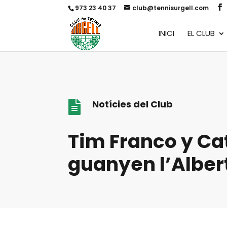
973 23 40 37
club@tennisurgell.com
INICI
EL CLUB
Notícies del Club

Tim Franco y Ca
guanyen l’Alber