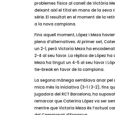
problemes físics al canell de Victòria M
deixant així el títol en mans de la seva 
sèrie. El resultat en el moment de la ret
a la nova campiona.
Fins aquell moment, López i Meza havie
plena d’alternatives. Al primer set, Ca
un 2-1, però Victoria Meza ha encadenat
2-4 al seu favor. La rèplica de López ha 
Meza ha tingut un 4-5 al seu favor i Lópe
tie-break en favor de la campiona.
La segona mànega semblava anar pel 
mica més la iniciativa (3-1 i 3-2), fins 
jugadora del RCT Barcelona, ha suposat el
remarcar que Caterina López va ser sem
mentre que Victoria Meza és l’actual c
del Campionat d’Espanya.