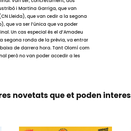
final. Van ser, concretament, dos
ustribó i Martina Garriga, que van
(CN Lleida), que van cedir a la segona
b), que va ser l’única que va poder
 final. Un cas especial és el d’Amadeu
la segona ronda de la prèvia, va entrar
na baixa de darrera hora. Tant Olomí com
inal però no van poder accedir a les
res novetats que et poden intere