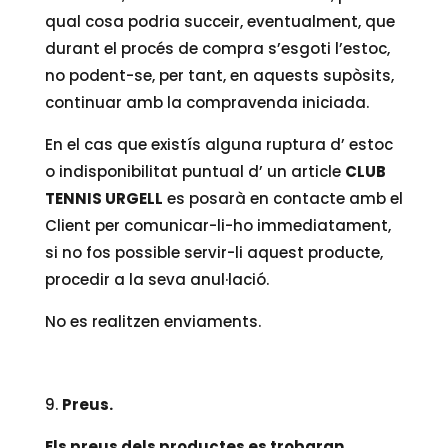
qual cosa podria succeir, eventualment, que
durant el procés de compra s’esgoti l’estoc,
no podent-se, per tant, en aquests supòsits,
continuar amb la compravenda iniciada.
En el cas que existís alguna ruptura d’ estoc
o indisponibilitat puntual d’ un article
CLUB
TENNIS URGELL
es posarà en contacte amb el
Client per comunicar-li-ho immediatament,
si no fos possible servir-li aquest producte,
procedir a la seva anul·lació.
No es realitzen enviaments.
Preus.
Els preus dels productes es trobaran