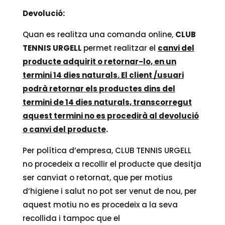
Devolució:
Quan es realitza una comanda online,
CLUB
TENNIS URGELL
permet realitzar el
canvi del
producte adquirit o retornar-lo, en un
termini 14 dies naturals. El client /usuari
podrà retornar els productes dins del
termini de 14 dies naturals, transcorregut
aquest termini no es procedirà al devolució
o canvi del producte
.
Per política d’empresa, CLUB TENNIS URGELL
no procedeix a recollir el producte que desitja
ser canviat o retornat, que per motius
d’higiene i salut no pot ser venut de nou, per
aquest motiu no es procedeix a la seva
recollida i tampoc que el