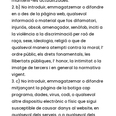
mantenir-les actualitzades.
b) No introduir, emmagatzemar o difondre
en o des de la pàgina web, qualsevol
informació o material que fos difamatori,
injuriós, obscè, amenaçador, xenòfob, inciti a
la violència a la discriminació per raó de
raça, sexe, ideologia, religió o que de
qualsevol manera atempti contra la moral, l’
ordre públic, els drets fonamentals, les
llibertats públiques, l’ honor, la intimitat o la
imatge de tercers i en general la normativa
vigent.
c) No introduir, emmagatzemar o difondre
mitjançant la pàgina de la botiga cap
programa, dades, virus, codi, o qualsevol
altre dispositiu electrònic o físic que sigui
susceptible de causar danys al website, en
qualsevol dels serveis, o a qualsevol dels