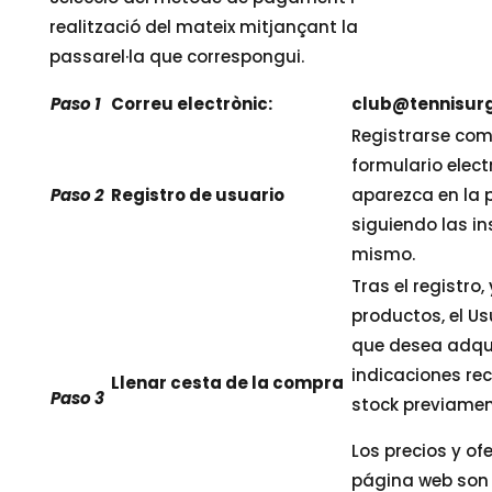
realització del mateix mitjançant la
passarel·la que correspongui.
Paso 1
Correu electrònic:
club@tennisurg
Registrarse com
formulario ele
Paso 2
Registro de usuario
aparezca en la p
siguiendo las in
mismo.
Tras el registro
productos, el U
que desea adquir
indicaciones re
Llenar cesta de la compra
Paso 3
stock previamen
Los precios y o
página web son 