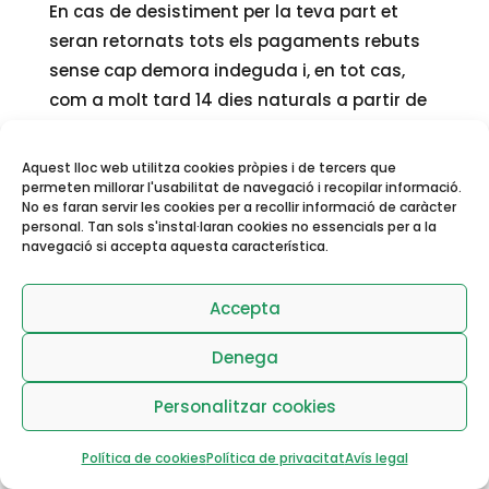
En cas de desistiment per la teva part et
seran retornats tots els pagaments rebuts
sense cap demora indeguda i, en tot cas,
com a molt tard 14 dies naturals a partir de
la data de recepció del bé retornat a les
instal·lacions de CLUB TENNIS URGELL.
Aquest lloc web utilitza cookies pròpies i de tercers que
permeten millorar l'usabilitat de navegació i recopilar informació.
Es realitzarà aquest reemborsament
No es faran servir les cookies per a recollir informació de caràcter
personal. Tan sols s'instal·laran cookies no essencials per a la
utilitzant el mateix mitjà de pagament
navegació si accepta aquesta característica.
emprat per a la transacció, tret que hagis
Reserva de pistes i
disposat expressament el contrari.
activitats dirigides
Accepta
Aquest reemborsament es produirà una
Denega
vegada rebuda la comunicació per part de l’
usuari dins els 14 dies naturals, el
Personalitzar cookies
reemborsament es realitzarà sense cap
demora.
Política de cookies
Política de privacitat
Avís legal