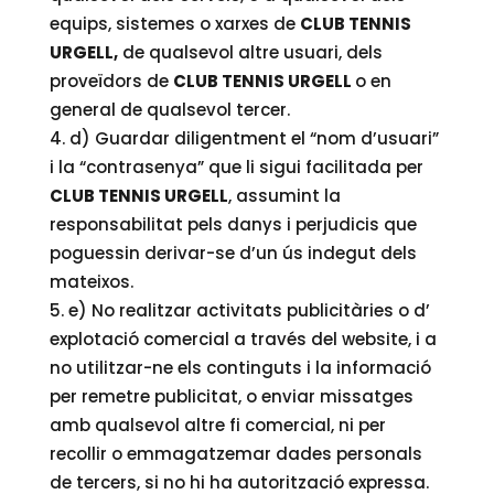
equips, sistemes o xarxes de
CLUB TENNIS
URGELL,
de qualsevol altre usuari, dels
proveïdors de
CLUB TENNIS URGELL
o en
general de qualsevol tercer.
d) Guardar diligentment el “nom d’usuari”
i la “contrasenya” que li sigui facilitada per
CLUB TENNIS URGELL
, assumint la
responsabilitat pels danys i perjudicis que
poguessin derivar-se d’un ús indegut dels
mateixos.
e) No realitzar activitats publicitàries o d’
explotació comercial a través del website, i a
no utilitzar-ne els continguts i la informació
per remetre publicitat, o enviar missatges
amb qualsevol altre fi comercial, ni per
recollir o emmagatzemar dades personals
de tercers, si no hi ha autorització expressa.