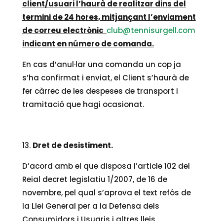
client/usuari l’haurà de realitzar dins del
termini de 24 hores, mitjançant l’enviament
de correu electrònic
club@tennisurgell.com
indicant
en número de comanda.
En cas d’anul·lar una comanda un cop ja
s’ha confirmat i enviat, el Client s’haurà de
fer càrrec de les despeses de transport i
tramitació que hagi ocasionat.
Dret de desistiment.
D’acord amb el que disposa l’article 102 del
Reial decret legislatiu 1/2007, de 16 de
novembre, pel qual s’aprova el text refós de
la Llei General per a la Defensa dels
Consumidors i Usuaris i altres lleis