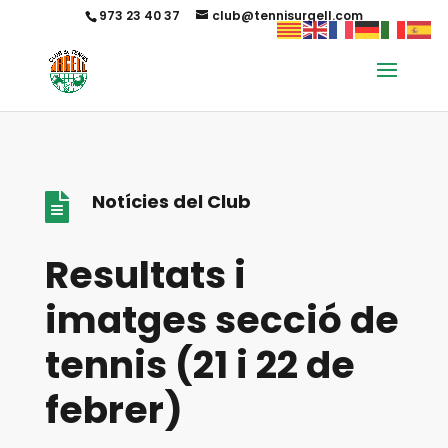
973 23 40 37
club@tennisurgell.com
Notícies del Club

Resultats i
imatges secció de
tennis (21 i 22 de
febrer)