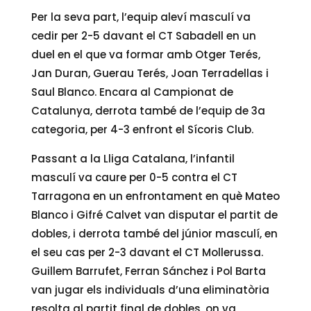
Per la seva part, l’equip aleví masculí va
cedir per 2-5 davant el CT Sabadell en un
duel en el que va formar amb Otger Terés,
Jan Duran, Guerau Terés, Joan Terradellas i
Saul Blanco. Encara al Campionat de
Catalunya, derrota també de l’equip de 3a
categoria, per 4-3 enfront el Sícoris Club.
Passant a la Lliga Catalana, l’infantil
masculí va caure per 0-5 contra el CT
Tarragona en un enfrontament en què Mateo
Blanco i Gifré Calvet van disputar el partit de
dobles, i derrota també del júnior masculí, en
el seu cas per 2-3 davant el CT Mollerussa.
Guillem Barrufet, Ferran Sánchez i Pol Barta
van jugar els individuals d’una eliminatòria
resolta al partit final de dobles, on va