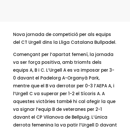
Nova jornada de competició per als equips
del CT Urgell dins la Lliga Catalana Bullpadel.
Començant per l’apartat femení, la jornada
va ser força positiva, amb triomfs dels
equips A, B i C. L’Urgell A es va imposar per 3-
0 davant el Padelorg A-Organyà Park,
mentre que el B va derrotar per 0-3 l’AEPA A, i
l’Urgell C va superar per 1-2 el Sícoris A. A
aquestes victòries també hi cal afegir la que
va signar l’equip B de veteranes per 2-1
davant el CP Vilanova de Bellpuig. L’única
derrota femenina la va patir l’Urgell D davant