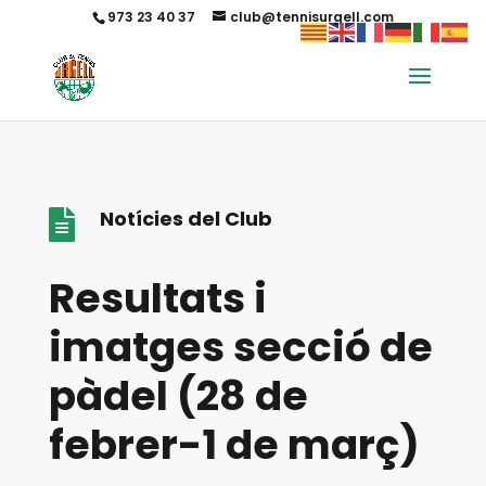
973 23 40 37
club@tennisurgell.com
Notícies del Club

Resultats i
imatges secció de
pàdel (28 de
febrer-1 de març)