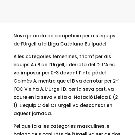
Nova jornada de competició per als equips
de l’Urgell a la Lliga Catalana Bullpadel.
A les categories femenines, triomf per als
equips A i B de l’Urgell, i derrota del D. L’A es
va imposar per 0-3 davant l’Interpàdel
Golmés A, mentre que el B va derrotar per 2-1
l’OC Vielha A. L’Urgell D, per la seva part, va
caure en la seva visita al Natació Lleida E (2-
1). L’equip C del CT Urgell va descansar en
aquest jornada.
Pel que fa a les categories masculines, el
balanç dels conjunts de l’Urgell va ser de dos