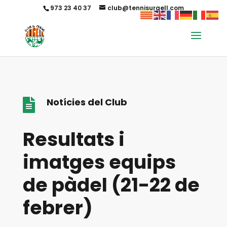
973 23 40 37
club@tennisurgell.com
Notícies del Club

Resultats i
imatges equips
de pàdel (21-22 de
febrer)