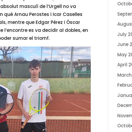
Octob
p absolut masculí de l’Urgell no va
Septe
n què Arnau Perostes i Icar Caselles
als, mentre que Edgar Pérez i Óscar
Augus
 l’encontre es va decidir al dobles, en
July 2
poder sumar el triomf.
June 
May 2
April 
March
Febru
Janua
Decem
Novem
Octob