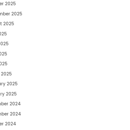
er 2025
mber 2025
t 2025
025
2025
025
2025
 2025
ary 2025
ry 2025
ber 2024
ber 2024
er 2024