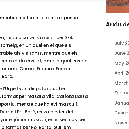
ompetir en diferents fronts el passat
Arxiu d
 l’equip cadet va cedir per 3-4
July 2
 torneig, en un duel en el que els
able als visitants, mentre que els
June 
 per a cada costat, amb la qual cosa el
May 2
 jugar amb Gerard Figuera, Ferran
April 
 Baró.
March
e l’Urgell van disputar quatre
Febru
í, format per Masara Vila, Carlota Barta
Janua
Deportiu, mentre que l’aleví masculí,
uran i Pol Baró, es va desfer del
Decem
ar el júnior masculí, en el seu cas per
Novem
p format per Pol Barta, Guillem