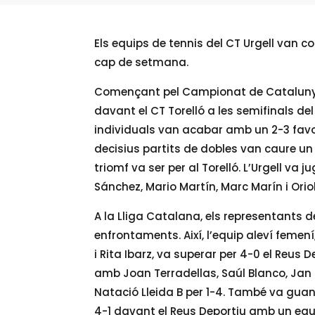
Els equips de tennis del CT Urgell van c
cap de setmana.
Començant pel Campionat de Catalunya,
davant el CT Torelló a les semifinals del
individuals van acabar amb un 2-3 favor
decisius partits de dobles van caure un
triomf va ser per al Torelló. L’Urgell va
Sánchez, Mario Martín, Marc Marín i Oriol
A la Lliga Catalana, els representants d
enfrontaments. Així, l’equip aleví femen
i Rita Ibarz, va superar per 4-0 el Reus 
amb Joan Terradellas, Saúl Blanco, Jan D
Natació Lleida B per 1-4. També va guany
4-1 davant el Reus Deportiu amb un equi