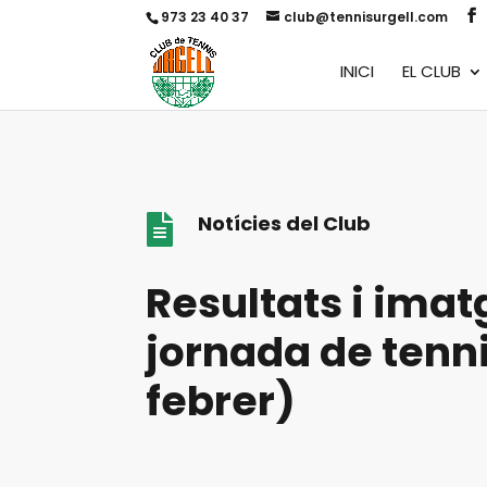
973 23 40 37
club@tennisurgell.com
INICI
EL CLUB
Notícies del Club

Resultats i imat
jornada de tenni
febrer)