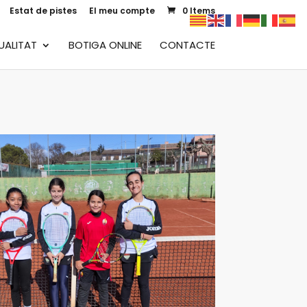
Estat de pistes
El meu compte
0 Items
UALITAT
BOTIGA ONLINE
CONTACTE