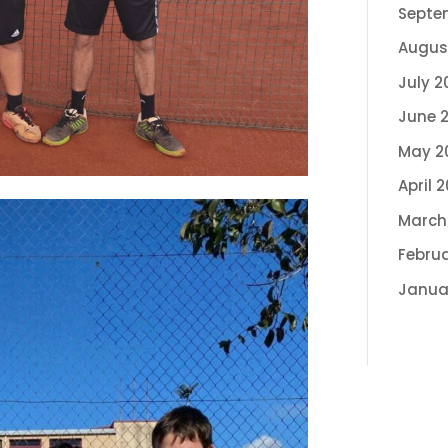
Septe
Augus
July 2
June 
May 2
April 
March
Febru
Janua