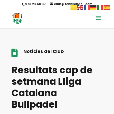
973 23 40 37
club@tennisurgell.com
Notícies del Club

Resultats cap de
setmana Lliga
Catalana
Bullpadel