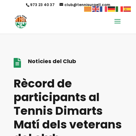
973 23 40 37
club@tennisurgell.com
Notícies del Club

Rècord de
participants al
Tennis Dimarts
Matí dels veterans