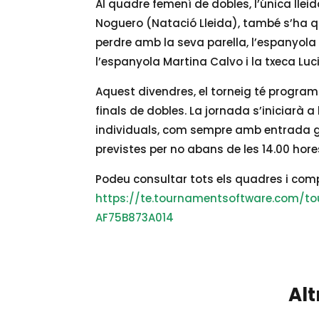
Al quadre femení de dobles, l’única lle
Noguero (Natació Lleida), també s’ha qu
perdre amb la seva parella, l’espanyola 
l’espanyola Martina Calvo i la txeca Luc
Aquest divendres, el torneig té programa
finals de dobles. La jornada s’iniciarà a
individuals, com sempre amb entrada gr
previstes per no abans de les 14.00 hore
Podeu consultar tots els quadres i comp
https://te.tournamentsoftware.com/
AF75B873A014
Alt