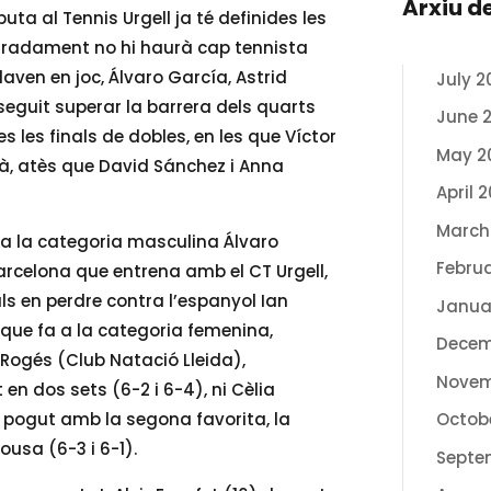
Arxiu d
uta al Tennis Urgell ja té definides les
auradament no hi haurà cap tennista
daven en joc, Álvaro García, Astrid
July 2
seguit superar la barrera dels quarts
June 
 les finals de dobles, en les que Víctor
May 2
tà, atès que David Sánchez i Anna
April 
March
a la categoria masculina Álvaro
Febru
arcelona que entrena amb el CT Urgell,
ls en perdre contra l’espanyol Ian
Janua
el que fa a la categoria femenina,
Decem
Rogés (Club Natació Lleida),
Novem
en dos sets (6-2 i 6-4), ni Cèlia
a pogut amb la segona favorita, la
Octob
usa (6-3 i 6-1).
Septe