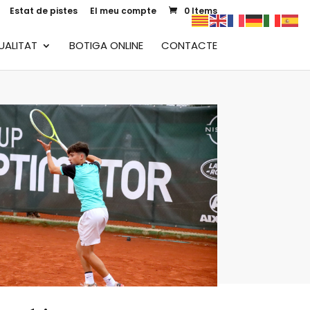
Estat de pistes
El meu compte
0 Items
UALITAT
BOTIGA ONLINE
CONTACTE