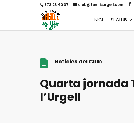
973 23 40 37
club@tennisurgell.com
INICI
EL CLUB
Notícies del Club

Quarta jornada 
l’Urgell