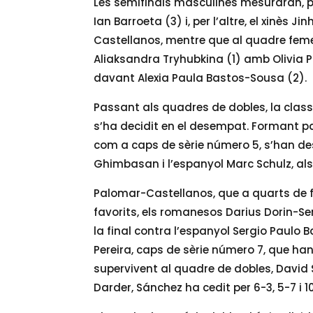
Les semifinals masculines mesuraran, pe
Ian Barroeta (3) i, per l’altre, el xinès
Castellanos, mentre que al quadre femen
Aliaksandra Tryhubkina (1) amb Olivia P
davant Alexia Paula Bastos-Sousa (2).
Passant als quadres de dobles, la classi
s’ha decidit en el desempat. Formant pa
com a caps de sèrie número 5, s’han de
Ghimbasan i l’espanyol Marc Schulz, als 
Palomar-Castellanos, que a quarts de fi
favorits, els romanesos Darius Dorin-Se
la final contra l’espanyol Sergio Paulo
Pereira, caps de sèrie número 7, que han 
supervivent al quadre de dobles, Davi
Darder, Sánchez ha cedit per 6-3, 5-7 i 