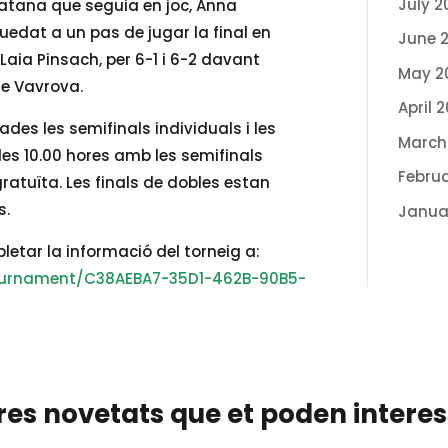
July 2
idatana que seguia en joc, Anna
edat a un pas de jugar la final en
June 
Laia Pinsach, per 6-1 i 6-2 davant
May 2
ie Vavrova.
April 
des les semifinals individuals i les
March
 les 10.00 hores amb les semifinals
Febru
atuïta. Les finals de dobles estan
s.
Janua
letar la informació del torneig a:
tournament/C38AEBA7-35D1-462B-90B5-
res novetats que et poden intere