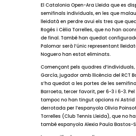
El Catalonia Open-Ara Lleida que es disp
semifinals individuals, en les que mal
lleidatà en perdre avui els tres que que
Rogés i Cèlia Torrelles, que no han acon
de final. També han quedat configurades
Palomar serà l’únic representant lleida
Noguero han estat eliminats.
Començant pels quadres d’individuals, 
García, jugador amb llicència del RCT B
s’ha quedat a les portes de les semifina
Barroeta, tercer favorit, per 6-3 i 6-3. P
tampoc no han tingut opcions ni Astrid 
derrotada per l’espanyola Olivia Poinsot 
Torrelles (Club Tennis Lleida), que no h
també espanyola Alexia Paula Bastos-So