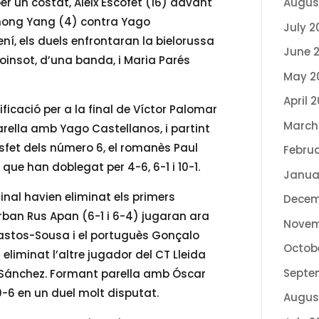
r un costat, Aleix Escofet (16) davant
Augus
 Jinhong Yang (4) contra Yago
July 2
í, els duels enfrontaran la bielorussa
June 
oinsot, d’una banda, i Maria Parés
May 2
April 
ficació per a la final de Víctor Palomar
March
rella amb Yago Castellanos, i partint
sfet dels número 6, el romanès Paul
Febru
que han doblegat per 4-6, 6-1 i 10-1.
Janua
nal havien eliminat els primers
Decem
rban Rus Apan (6-1 i 6-4) jugaran ara
Novem
 Bastos-Sousa i el portuguès Gonçalo
Octob
eliminat l’altre jugador del CT Lleida
Septe
d Sánchez. Formant parella amb Óscar
10-6 en un duel molt disputat.
Augus