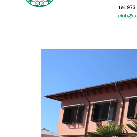
Tel. 973
club@te