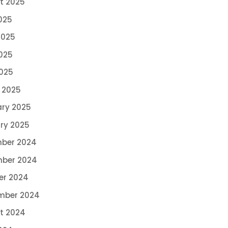
t 2025
025
2025
025
2025
 2025
ary 2025
ry 2025
ber 2024
ber 2024
er 2024
mber 2024
t 2024