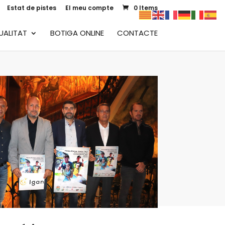
Estat de pistes
El meu compte
0 Items
UALITAT
BOTIGA ONLINE
CONTACTE