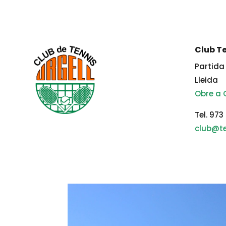
Club Te
Partida 
Lleida
Obre a
Tel. 973
club@te