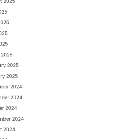
t 2025
025
2025
025
2025
 2025
ary 2025
ry 2025
ber 2024
ber 2024
er 2024
mber 2024
t 2024