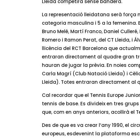
Lleida competirà sense bandera.
La representació lleidatana serà força
categoria masculina i 5 a la femenina. 
Bruno Melé, Martí Franco, Daniel Culleré,
Romero i Ramon Perat, del CT Lleida, i Á
llicència del RCT Barcelona que actualme
entraran directament al quadre gran tr
hauran de jugar la prèvia. En noies com
Carla Magrí (Club Natació Lleida) i Cèli
Lleida). Totes entraran directament al 
Cal recordar que el Tennis Europe Junior 
tennis de base. Es divideix en tres grups 
que, com en anys anteriors, acollirà el Te
Des de que es va crear l’any 1990, el cir
europeus, esdevenint la plataforma esc