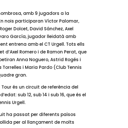
 nombrosa, amb 9 jugadors a la
En nois participaran Víctor Palomar,
 Roger Dolcet, David Sánchez, Axel
lvaro García, jugador lleidatà amb
nt entrena amb el CT Urgell. Tots ells
et d’Axel Romero i de Ramon Perat, que
petiran Anna Noguero, Astrid Rogés i
a Torrelles i Maria Pardo (Club Tennis
quadre gran.
Tour és un circuit de referència del
d’edat: sub 12, sub 14 i sub 16, que és el
nnis Urgell.
cuit ha passat per diferents països
ollida per al llançament de molts