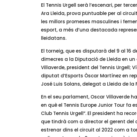
El Tennis Urgell serà l’escenari, per ter
Ara Lleida, prova puntuable per al circui
les millors promeses masculines i femen
esport, a més d’una destacada represen
lleidatans.
El torneig, que es disputarà del 9 al 16
dimecres a la Diputació de Lleida en un
Villaverde, president del Tennis Urgell; V
diputat d’Esports Òscar Martínez en repr
José Luis Solans, delegat a Lleida de l
En el seu parlament, Oscar Villaverde h
en què el Tennis Europe Junior Tour fa es
Club Tennis Urgell”. El president ha rec
que tindrà com a director el gerent del 
estrenar dins el circuit al 2022 com a to