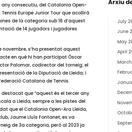
Arxiu d
cer any consecutiu, del Catalonia Open-
t Tennis Europe Junior Tour que acollirà
ines de la categoria sub 16 d’aquest
July 2
tació de 14 jugadors i jugadores
June 
May 2
 de novembre, s’ha presentat aquest
April 
 acte en què hi han participat Óscar
March
íctor Palomar, codirector del torneig; el
Febru
esentació de la Diputació de Lleida; i
a Federació Catalana de Tennis.
Janua
Decem
a destacat que “aquest és el tercer any
cala a Lleida, sempre a les pistes del
Novem
ordat que el Catalonia Open-Ara Lleida,
Octob
club, Jaume Lluís Fontanet, es va
Septe
rneig de 3a categoria, però al 2023 ja