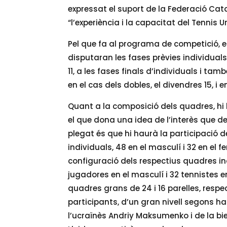
expressat el suport de la Federació Cata
“l’experiència i la capacitat del Tennis U
Pel que fa al programa de competició, el
disputaran les fases prèvies individuals
11, a les fases finals d’individuals i tam
en el cas dels dobles, el divendres 15, i e
Quant a la composició dels quadres, hi 
el que dona una idea de l’interès que des
plegat és que hi haurà la participació 
individuals, 48 en el masculí i 32 en el
configuració dels respectius quadres in
jugadores en el masculí i 32 tennistes e
quadres grans de 24 i 16 parelles, resp
participants, d’un gran nivell segons h
l’ucraïnès Andriy Maksumenko i de la bi