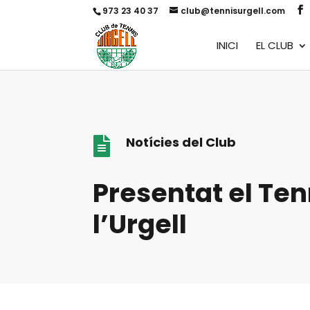
973 23 40 37
club@tennisurgell.com
INICI
EL CLUB
Notícies del Club

Presentat el Ten
l’Urgell