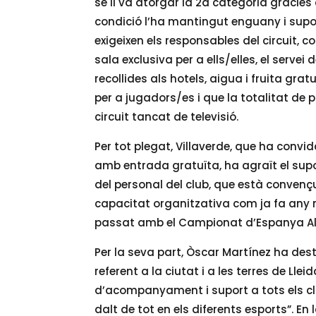
se li va atorgar la 2a categoria gràcie
condició l’ha mantingut enguany i sup
exigeixen els responsables del circuit, 
sala exclusiva per a ells/elles, el servei d
recollides als hotels, aigua i fruita grat
per a jugadors/es i que la totalitat de p
circuit tancat de televisió.
Per tot plegat, Villaverde, que ha convi
amb entrada gratuïta, ha agraït el supor
del personal del club, que està conven
capacitat organitzativa com ja fa any r
passat amb el Campionat d’Espanya Al
Per la seva part, Òscar Martínez ha dest
referent a la ciutat i a les terres de Lle
d’acompanyament i suport a tots els cl
dalt de tot en els diferents esports”. En