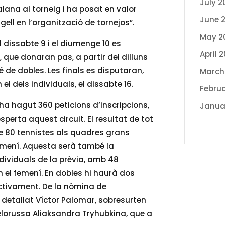
July 2
lana al torneig i ha posat en valor
June 
rgell en l’organització de tornejos”.
May 2
 dissabte 9 i el diumenge 10 es
April 
, que donaran pas, a partir del dilluns
bé de dobles. Les finals es disputaran,
March
n el dels individuals, el dissabte 16.
Febru
ha hagut 360 peticions d’inscripcions,
Janua
perta aquest circuit. El resultat de tot
de 80 tennistes als quadres grans
 femení. Aquesta serà també la
dividuals de la prèvia, amb 48
n el femení. En dobles hi haurà dos
ectivament. De la nòmina de
a detallat Víctor Palomar, sobresurten
elorussa Aliaksandra Tryhubkina, que a