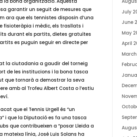
s a la bona organització. Aquesta
Augus
osa garantir un seguit de mesures que
July 2
com ara que els tennistes disposin d’una
June 
e fisioteràpia i mèdic, els trasllats i
May 2
uïts durant els partits, dietes gratuïtes
artits es puguin seguir en directe per
April 
March
dat la ciutadania a gaudir del torneig
Febru
t de les institucions i la bona tasca
Janua
çut que tornarà a demostrar la seva
Decem
ere amb al Trofeu Albert Costa o l’estiu
Novem
eví.
Octob
acat que el Tennis Urgell és “un
Septe
ida” i que la Diputació es fa una tasca
ubs que contribueixen a “posar Lleida a
Augus
 la mateixa línia, José Luis Solans ha