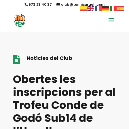
973 23 40 37
club@tennisurgell.com
Notícies del Club

Obertes les
inscripcions per al
Trofeu Conde de
Godó Sub14 de