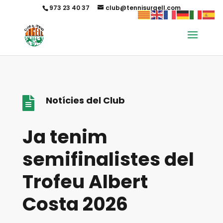
973 23 40 37
club@tennisurgell.com
Notícies del Club

Ja tenim
semifinalistes del
Trofeu Albert
Costa 2026