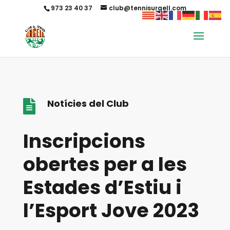
973 23 40 37
club@tennisurgell.com
Notícies del Club

Inscripcions
obertes per a les
Estades d’Estiu i
l’Esport Jove 2023