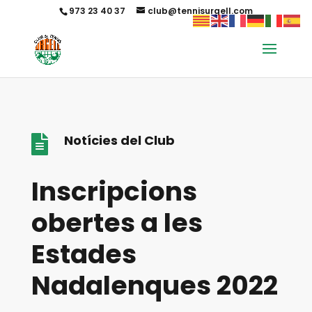
973 23 40 37
club@tennisurgell.com
Notícies del Club

Inscripcions
obertes a les
Estades
Nadalenques 2022