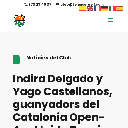
973 23 40 37
club@tennisurgell.com
Notícies del Club

Indira Delgado y
Yago Castellanos,
guanyadors del
Catalonia Open-