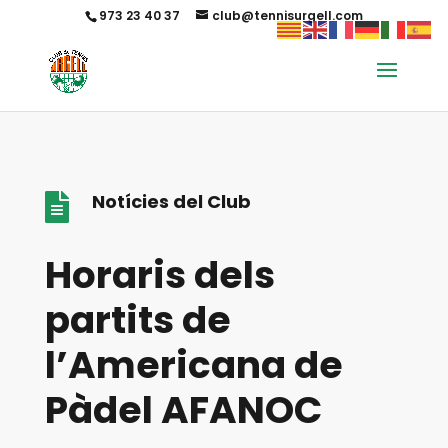
973 23 40 37
club@tennisurgell.com
Notícies del Club

Horaris dels
partits de
l’Americana de
Pàdel AFANOC