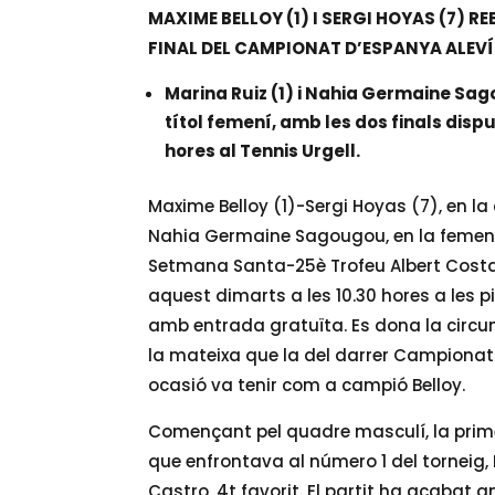
MAXIME BELLOY (1) I SERGI HOYAS (7) 
FINAL DEL CAMPIONAT D’ESPANYA ALEVÍ
Marina Ruiz (1) i Nahia Germaine Sag
títol femení, amb les dos finals disp
hores al Tennis Urgell.
Maxime Belloy (1)-Sergi Hoyas (7), en la
Nahia Germaine Sagougou, en la femenin
Setmana Santa-25è Trofeu Albert Costa. 
aquest dimarts a les 10.30 hores a les p
amb entrada gratuïta. Es dona la circu
la mateixa que la del darrer Campionat
ocasió va tenir com a campió Belloy.
Començant pel quadre masculí, la primer
que enfrontava al número 1 del torneig,
Castro, 4t favorit. El partit ha acabat a