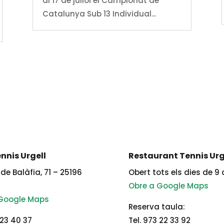
al 17 de juliol el Campionat de
Catalunya Sub 13 Individual...
nnis Urgell
Restaurant Tennis Urg
de Balàfia, 71 – 25196
Obert tots els dies de 9 
Obre a Google Maps
 Google Maps
Reserva taula:
 23 40 37
Tel. 973 22 33 92