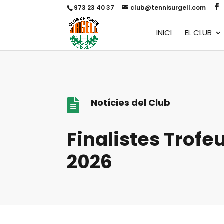
973 23 40 37
club@tennisurgell.com
INICI
EL CLUB
Notícies del Club

Finalistes Trofe
2026