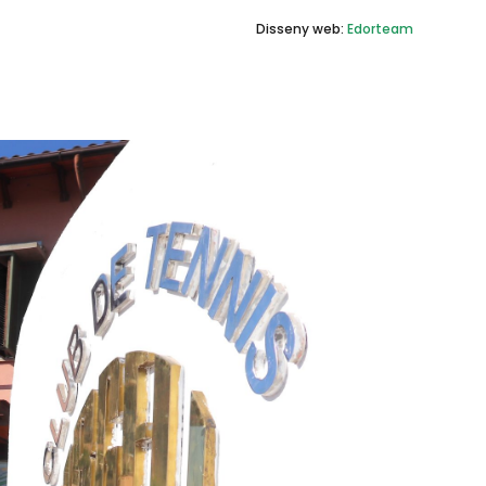
Disseny web:
Edorteam