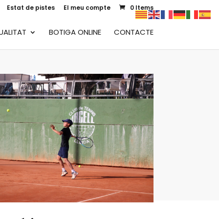
Estat de pistes
El meu compte
0 Items
UALITAT
BOTIGA ONLINE
CONTACTE