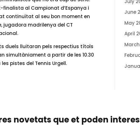
July 2
t-finalista al Campionat d’Espanya i
June 
at continuïtat al seu bon moment en
May 2
te, jugadora madrilenya del CT
acional.
April 
March
duels lluitaran pels respectius títols
an simultàniament a partir de les 10.30
Febru
es pistes del Tennis Urgell.
Janua
res novetats que et poden intere