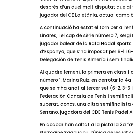
després d’un duel molt disputat que al 
jugador del CE Laietània, actual campi
A continuació ha estat el torn per a l’en
Linares, i el cap de sèrie número 7, Sergi
jugador balear de la Rafa Nadal Sports
d’Espanya, que s’ha imposat per 6-1 i 6
Delegación de Tenis Almería i semifina
Al quadre femení, la primera en classifi
número 1, Marina Ruiz, en derrotar la 4a 
que se n’ha anat al tercer set (6-2, 3-6 i
Federación Canaria de Tenis i semifina
superat, doncs, una altra semifinalista
Serrano, jugadora del CDE Tenis Padel 
En acabar han saltat a la pista la 3a fa
Germaine Sagougou, l’única de les vit se