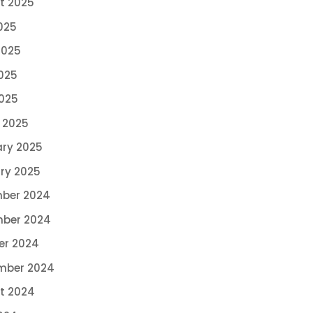
t 2025
025
2025
025
2025
 2025
ary 2025
ry 2025
ber 2024
ber 2024
er 2024
mber 2024
t 2024