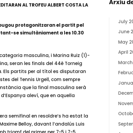
Arxiu d
REEDITARAN AL TROFEU ALBERT COSTA LA
July 2
ougou protagonitzaran el partit pel
June 
utant-se simultàniament a les 10.30
May 2
April 
 categoria masculina, i Marina Ruiz (1)-
March
a, seran les finals del 44è Torneig
Els partits per al títol es disputaran
Febru
istes del Tennis Urgell, com sempre
Janua
mstància que la final masculina serà
Decem
 d’Espanya aleví, que en aquella
Novem
Octob
a semifinal en resoldre’s ha estat la
 Maxime Belloy, davant l’andalús Luis
Septe
mb triomf del primer per 7-5 i 7-5