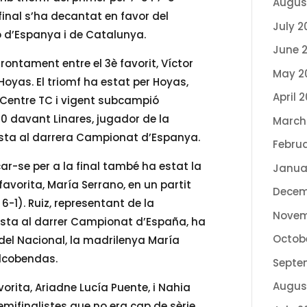
Augus
final s’ha decantat en favor del
July 2
ó d’Espanya i de Catalunya.
June 
frontament entre el 3è favorit, Víctor
May 2
 Hoyas. El triomf ha estat per Hoyas,
April 
 Centre TC i vigent subcampió
-0 davant Linares, jugador de la
March
lista al darrera Campionat d’Espanya.
Febru
car-se per a la final també ha estat la
Janua
favorita, María Serrano, en un partit
Decem
 6-1). Ruiz, representant de la
Novem
lista al darrer Campionat d’España, ha
Octob
 del Nacional, la madrilenya María
Alcobendas.
Septe
Augus
vorita, Ariadne Lucía Puente, i Nahia
mifinalistes que no era cap de sèrie.