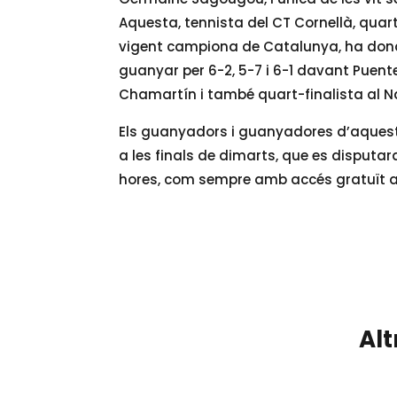
Aquesta, tennista del CT Cornellà, quar
vigent campiona de Catalunya, ha don
guanyar per 6-2, 5-7 i 6-1 davant Puen
Chamartín i també quart-finalista al N
Els guanyadors i guanyadores d’aquests 
a les finals de dimarts, que es disputar
hores, com sempre amb accés gratuït a l
Alt