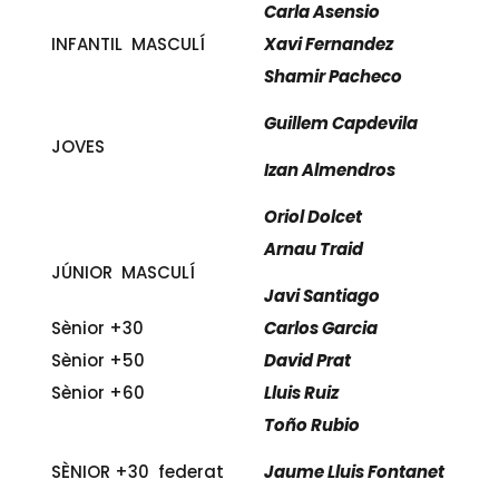
Carla Asensio
INFANTIL MASCULÍ
Xavi Fernandez
Shamir Pacheco
Guillem Capdevila
JOVES
Izan Almendros
Oriol Dolcet
Arnau Traid
JÚNIOR MASCULÍ
Javi Santiago
Sènior +30
Carlos Garcia
Sènior +50
David Prat
Sènior +60
Lluis Ruiz
Toño Rubio
SÈNIOR +30 federat
Jaume Lluis Fontanet