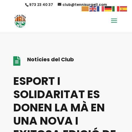
973 23 40 37
club@tennisurgell.com
Notícies del Club

ESPORT I
SOLIDARITAT ES
DONEN LA MÀ EN
UNA NOVA I