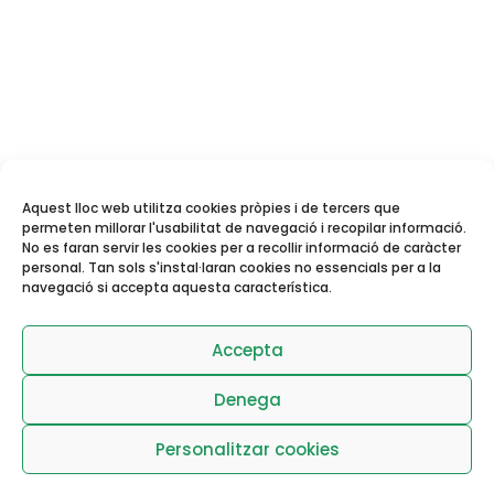
Aquest lloc web utilitza cookies pròpies i de tercers que
permeten millorar l'usabilitat de navegació i recopilar informació.
No es faran servir les cookies per a recollir informació de caràcter
personal. Tan sols s'instal·laran cookies no essencials per a la
navegació si accepta aquesta característica.
Reserva de pistes i
activitats dirigides
Accepta
Denega
Personalitzar cookies