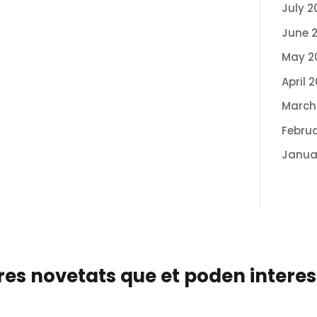
July 2
June 
May 2
April 
March
Febru
Janua
res novetats que et poden intere