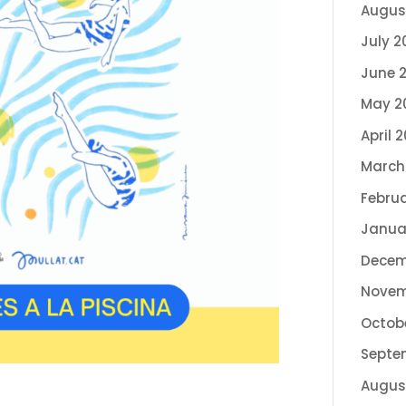
Augus
July 2
June 
May 2
April 
March
Febru
Janua
Decem
Novem
Octob
Septe
Augus