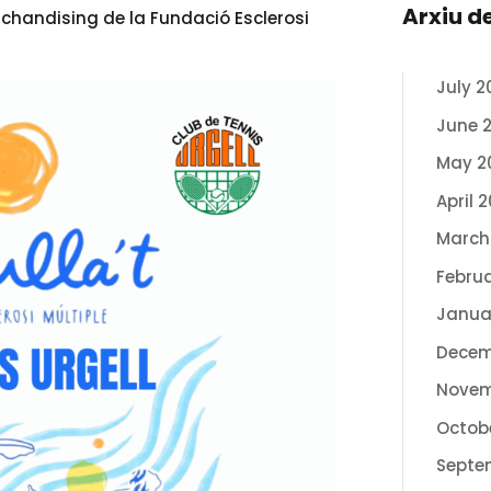
Arxiu d
rchandising de la Fundació Esclerosi
July 2
June 
May 2
April 
March
Febru
Janua
Decem
Novem
Octob
Septe