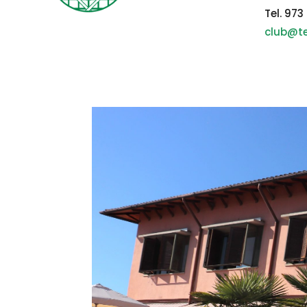
Tel. 973
club@te