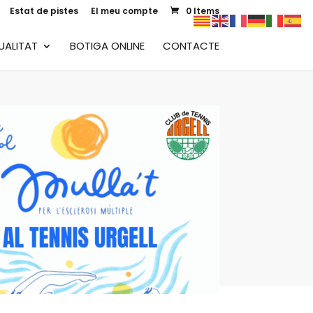
Estat de pistes
El meu compte
0 Items
UALITAT
BOTIGA ONLINE
CONTACTE