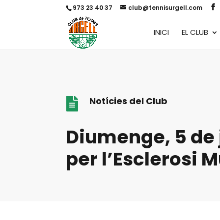
973 23 40 37
club@tennisurgell.com
INICI
EL CLUB
Notícies del Club

Diumenge, 5 de j
per l’Esclerosi M