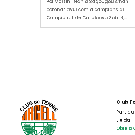
Pol Martín i Nahia Sagougou s’han
coronat avui com a campions al
Campionat de Catalunya Sub 13,...
Club Te
Partida 
Lleida
Obre a