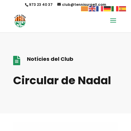
973 23 40 37
club@tennisurgell.com
Notícies del Club

Circular de Nadal