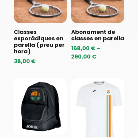
Classes
Abonament de
esporàdiques en
classes en parella
parella (preu per
168,00
€
–
hora)
290,00
€
Price
38,00
€
range:
168,00 €
through
290,00 €