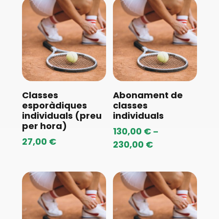
Classes
Abonament de
esporàdiques
classes
individuals (preu
individuals
per hora)
130,00
€
–
27,00
€
230,00
€
Price
range:
130,00 €
through
230,00 €