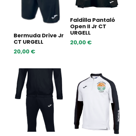
Faldilla Pantaló
Open II Jr CT
URGELL
Bermuda Drive Jr
CT URGELL
20,00
€
20,00
€