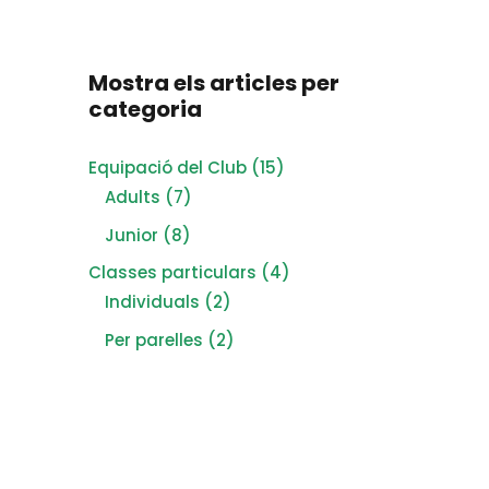
Mostra els articles per
categoria
15
Equipació del Club
15
7
products
Adults
7
products
8
Junior
8
products
4
Classes particulars
4
2
products
Individuals
2
products
2
Per parelles
2
products