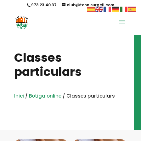
973 23 40 37
club@tennisurgell.com
Classes
particulars
Inici
/
Botiga online
/ Classes particulars