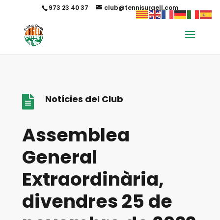
973 23 40 37
club@tennisurgell.com
Notícies del Club

Assemblea
General
Extraordinària,
divendres 25 de