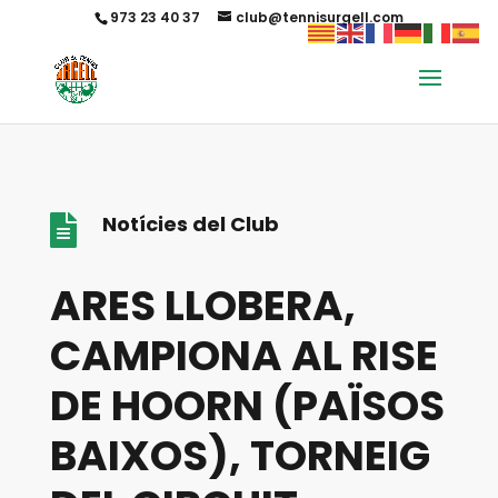
973 23 40 37
club@tennisurgell.com
Notícies del Club

ARES LLOBERA,
CAMPIONA AL RISE
DE HOORN (PAÏSOS
BAIXOS), TORNEIG