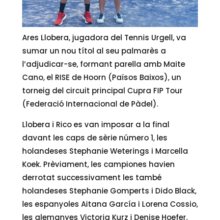
Ares Llobera, jugadora del Tennis Urgell, va
sumar un nou títol al seu palmarès a
l’adjudicar-se, formant parella amb Maite
Cano, el RISE de Hoorn (Països Baixos), un
torneig del circuit principal Cupra FIP Tour
(Federació Internacional de Pàdel).
Llobera i Rico es van imposar a la final
davant les caps de sèrie número 1, les
holandeses Stephanie Weterings i Marcella
Koek. Prèviament, les campiones havien
derrotat successivament les també
holandeses Stephanie Gomperts i Dido Black,
les espanyoles Aitana García i Lorena Cossio,
les alemanyes Victoria Kurz i Denise Hoefer,