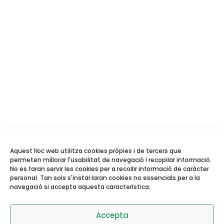
Aquest lloc web utilitza cookies pròpies i de tercers que
permeten millorar l'usabilitat de navegació i recopilar informació.
No es faran servir les cookies per a recollir informació de caràcter
personal. Tan sols s'instal·laran cookies no essencials per a la
navegació si accepta aquesta característica.
Reserva de pistes i
activitats dirigides
Accepta