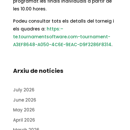
programat les finals individuals a partir de
les 10.00 hores.
Podeu consultar tots els detalls del torneig i
els quadres a:
https:–
te.tournamentsoftware.com-tournament-
A3EF8648-A050-4C6E-9EAC-D9F3286F8314
.
Arxiu de notícies
July 2026
June 2026
May 2026
April 2026
March 2026