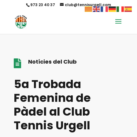
973 23 40 37
club@tennisurgell.com
Notícies del Club

5a Trobada
Femenina de
Pàdel al Club
Tennis Urgell